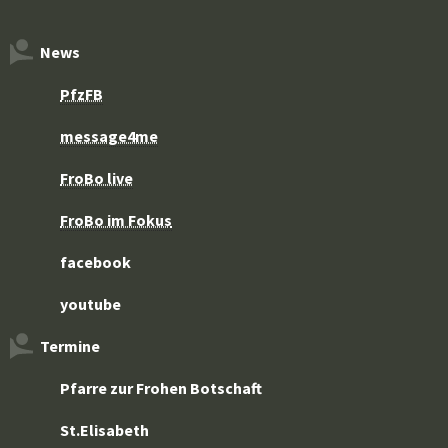
News
PfzFB
message4me
FroBo live
FroBo im Fokus
facebook
youtube
Termine
Pfarre zur Frohen Botschaft
St.Elisabeth