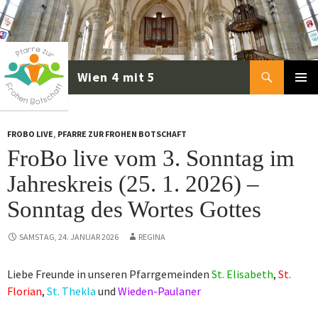
Zum
Inhalt
springen
Suchen
PRIMÄR
MENÜ
FROBO LIVE
,
PFARRE ZUR FROHEN BOTSCHAFT
FroBo live vom 3. Sonntag im
Jahreskreis (25. 1. 2026) –
Sonntag des Wortes Gottes
SAMSTAG, 24. JANUAR 2026
REGINA
Liebe Freunde in unseren Pfarrgemeinden
St. Elisabeth
,
St.
Florian
,
St. Thekla
und
Wieden-Paulaner