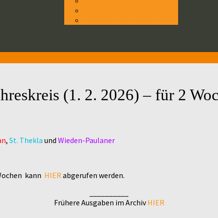
Wir über uns
Unsere Vision
Vision in anderen Sprachen
hreskreis (1. 2. 2026) – für 2 Wo
an
,
St. Thekla
und
Wieden-Paulaner
2 Wochen
kann
HIER
abgerufen werden.
__________
Frühere Ausgaben im Archiv
HIER