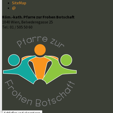
SiteMap
@
Röm.-kath. Pfarre zur Frohen Botschaft
1040 Wien, Belvederegasse 25
Tel.: 01 / 505 50 60