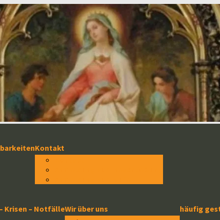
hbarkeiten
Kontakt
Kontakt
Anmeldung zur Eheschließung
Anmeldung zur Taufe
 – Krisen – Notfälle
Wir über uns
häufig ges