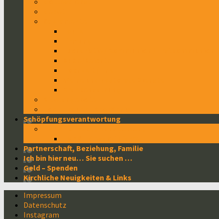
Gottesdienst
Gebet
Sakramente
Taufe
Firmung
Eucharistie / Kommunion / Erstkommunion
Buße/Beichte
Hochzeit / Ehe
Weihe und pastorale Dienste
Krankensalbung
Bibelangebote
Tod – Trauer – Begräbnis
Schöpfungsverantwortung
EMAS * Umweltmanagement
EMAS – Gesamtpfarre
Partnerschaft, Beziehung, Familie
Ich bin hier neu… Sie suchen …
Geld – Spenden
Kirchliche Neuigkeiten & Links
Impressum
Datenschutz
Instagram