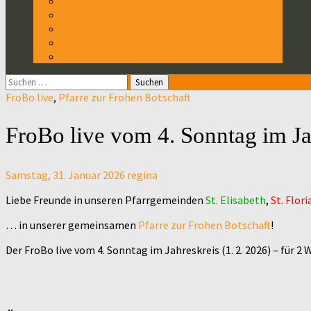
Pfarrgemeinderat
Gemeindeausschüsse
Pastoral-Team (Pastor-Team)
Vermögens-Verwaltungs-Rat (VVR), ab 2022
Hauptamtliche
Suchen
nach:
FroBo live
,
Pfarre zur Frohen Botschaft
FroBo live vom 4. Sonntag im Ja
Samstag, 31. Januar 2026
regina
Liebe Freunde in unseren Pfarrgemeinden
St. Elisabeth
,
St. Flori
… in unserer gemeinsamen
Pfarre zur Frohen Botschaft
!
Der FroBo live vom 4. Sonntag im Jahreskreis (1. 2. 2026) – für 