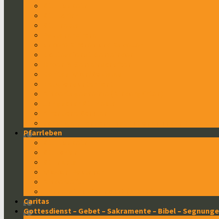
St. Elisabeth
St. Florian
St. Thekla
Paulanerkirche
andere Kirchen und Kapellen
Gottesdienst-Gemeinden
Orden & Gemeinschaften
Caritas-Wien/Soziales
Religionsunterricht
Kindertagesheime (Kindergärten)
Jungschar St.Thekla
Kirchliche Schulen
sonstige kirchliche Institutionen und Initiativen
Pfarrleben
St. Elisabeth
St.Florian
St.Thekla
Wieden-Paulaner
Kinderseite
Erinnerst du dich noch? (Archiv)
Caritas
Gottesdienst – Gebet – Sakramente – Bibel – Segnung