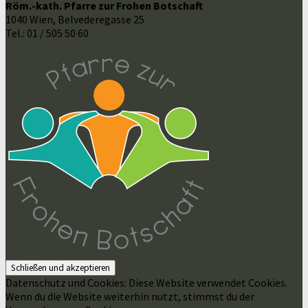
Röm.-kath. Pfarre zur Frohen Botschaft
1040 Wien, Belvederegasse 25
Tel.: 01 / 505 50 60
Datenschutz und Cookies: Diese Website verwendet Cookies.
Wenn du die Website weiterhin nutzt, stimmst du der