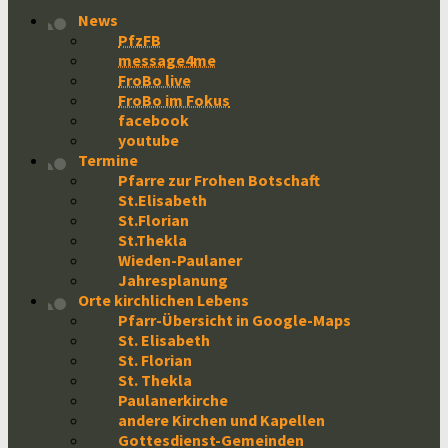
News
PfzFB
message4me
FroBo live
FroBo im Fokus
facebook
youtube
Termine
Pfarre zur Frohen Botschaft
St.Elisabeth
St.Florian
St.Thekla
Wieden-Paulaner
Jahresplanung
Orte kirchlichen Lebens
Pfarr-Übersicht in Google-Maps
St. Elisabeth
St. Florian
St. Thekla
Paulanerkirche
andere Kirchen und Kapellen
Gottesdienst-Gemeinden