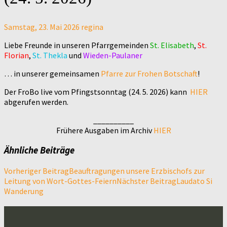
Samstag, 23. Mai 2026
regina
Liebe Freunde in unseren Pfarrgemeinden
St. Elisabeth
,
St.
Florian
,
St. Thekla
und
Wieden-Paulaner
… in unserer gemeinsamen
Pfarre zur Frohen Botschaft
!
Der FroBo live vom Pfingstsonntag (24. 5. 2026) kann
HIER
abgerufen werden.
__________
Frühere Ausgaben im Archiv
HIER
Ähnliche Beiträge
Beitragsnavigation
Vorheriger Beitrag
Beauftragungen unsere Erzbischofs zur
Leitung von Wort-Gottes-Feiern
Nächster Beitrag
Laudato Si
Wanderung