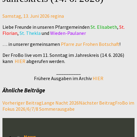
Samstag, 13. Juni 2026
regina
Liebe Freunde in unseren Pfarrgemeinden
St. Elisabeth
,
St.
Florian
,
St. Thekla
und
Wieden-Paulaner
… in unserer gemeinsamen
Pfarre zur Frohen Botschaft
!
Der FroBo live vom 11. Sonntag im Jahreskreis (14. 6. 2026)
kann
HIER
abgerufen werden.
__________
Frühere Ausgaben im Archiv
HIER
Ähnliche Beiträge
Beitragsnavigation
Vorheriger Beitrag
Lange Nacht 2026
Nächster Beitrag
FroBo im
Fokus 2026/6/7/8 Sommerausgabe
News