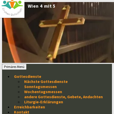
Zum
Inhalt
springen
Suchen
Primäres Menü
Gottesdienste
Nächste Gottesdienste
Sonntagsmessen
Wochentagsmessen
andere Gottesdienste, Gebete, Andachten
Liturgie-Erklärungen
Erreichbarkeiten
Kontakt