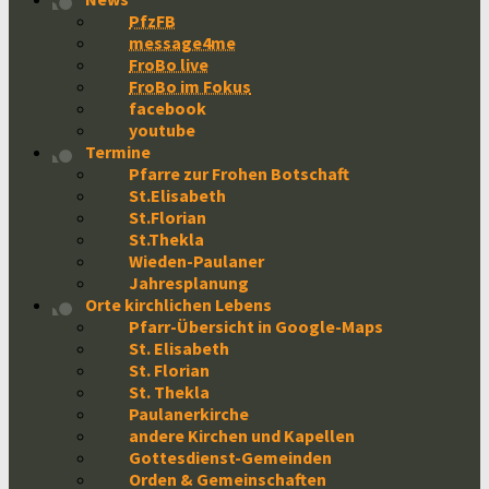
PfzFB
message4me
FroBo live
FroBo im Fokus
facebook
youtube
Termine
Pfarre zur Frohen Botschaft
St.Elisabeth
St.Florian
St.Thekla
Wieden-Paulaner
Jahresplanung
Orte kirchlichen Lebens
Pfarr-Übersicht in Google-Maps
St. Elisabeth
St. Florian
St. Thekla
Paulanerkirche
andere Kirchen und Kapellen
Gottesdienst-Gemeinden
Orden & Gemeinschaften