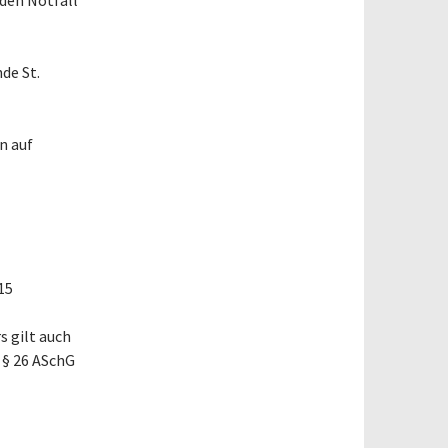
 den Notfall
de St.
n auf
 15
 gilt auch
 § 26 ASchG