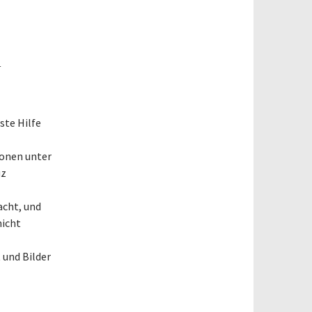
a
ste Hilfe
ionen unter
uz
acht, und
nicht
 und Bilder