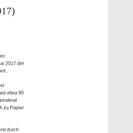
017)
len
Mai 2017 der
rt.
der
, wo etwa 80
einderat
h zu Papier
ist durch