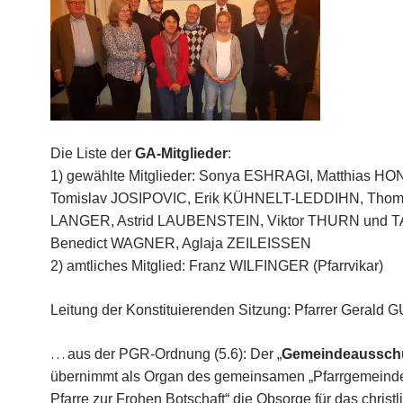
Die Liste der
GA-Mitglieder
:
1) gewählte Mitglieder: Sonya ESHRAGI, Matthias H
Tomislav JOSIPOVIC, Erik KÜHNELT-LEDDIHN, Tho
LANGER, Astrid LAUBENSTEIN, Viktor THURN und T
Benedict WAGNER, Aglaja ZEILEISSEN
2) amtliches Mitglied: Franz WILFINGER (Pfarrvikar)
Leitung der Konstituierenden Sitzung: Pfarrer Gerald
…
aus der PGR-Ordnung (5.6): Der „
Gemeindeaussch
übernimmt als Organ des gemeinsamen „Pfarrgemeinde
Pfarre zur Frohen Botschaft“ die Obsorge für das christl