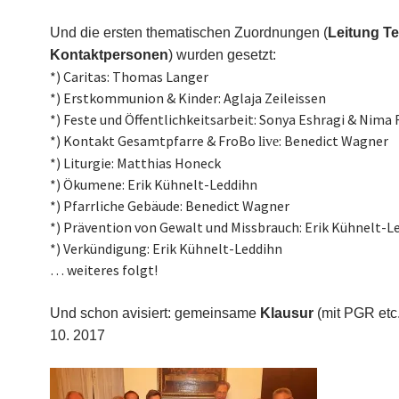
Und die ersten thematischen Zuordnungen (
Leitung T
Kontaktpersonen
) wurden gesetzt:
*) Caritas: Thomas Langer
*) Erstkommunion & Kinder: Aglaja Zeileissen
*) Feste und Öffentlichkeitsarbeit: Sonya Eshragi & Nim
*) Kontakt Gesamtpfarre & FroBo
: Benedict Wagner
live
*) Liturgie: Matthias Honeck
*) Ökumene: Erik Kühnelt-Leddihn
*) Pfarrliche Gebäude: Benedict Wagner
*) Prävention von Gewalt und Missbrauch: Erik Kühnelt-L
*) Verkündigung: Erik Kühnelt-Leddihn
… weiteres folgt!
Und schon avisiert: gemeinsame
Klausur
(mit PGR etc.
10. 2017