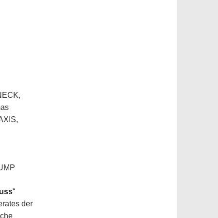
ONECK,
mas
AXIS,
 GUMP
uss
“
rates der
iche