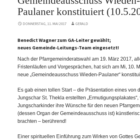
Gemeindeausschuss Wieden-
Paulaner konstituiert (10.5.2
DONNERSTAG, 11. MAI 2017
GERALD
Benedict Wagner zum GA-Leiter gewählt;
neues Gemeinde-Leitungs-Team eingesetzt!
Nach der Pfarrgemeinderatswahl am 19. März 2017, al
Fristenläufen und Vorgesprächen, hat sich am Mi, 10. 
neue „Gemeindeausschuss Wieden-Paulaner“ konstituie
Es gab einen tollen Start – die Präsentation eines von 
Jungschar St. Thekla erstellten „Ermutigungsplakates“
Jungscharkinder ihre Wünsche für den neuen Pfarrgem
(dessen Organ der Gemeindeausschuss ist) künstlerisc
brachten – berührend!
Einer spirituellen Einführung zum Wirken von Gottes Ge