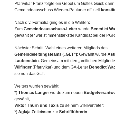
Pfarrvikar Franz folgte ein Gebet um Gottes Geist; dan
Gemeindeausschuss Wieden-Paulaner offiziell
konstit
Nach div. Formalia ging es in die Wahlen:
Zum
Gemeindeausschuss-Leiter
wurde
Benedict W
gewählt (er war stimmenstärkster Kandidat bei der PGR
Nächster Schritt: Wahl eines weiteren Mitglieds des
Gemeindeleitungsteam
s
(„GLT“)
: Gewählt wurde
Ast
Laubenstein.
Gemeinsam mit den „amtlichen Mitgliede
Wilfinger
(Pfarrvikar) und dem GA-Leiter
Benedict Wa
sie nun das GLT.
Weiters wurden gewählt:
*)
Thomas Langer
wurde zum neuen
Budgetverantwo
gewählt,
Viktor Thurn und Taxis
zu seinem Stellvertreter;
*)
Aglaja Zeileissen
zur
Schriftführerin
.