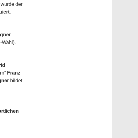
n wurde der
uiert
.
agner
-Wahl).
rid
rn“
Franz
gner
bildet
rtlichen