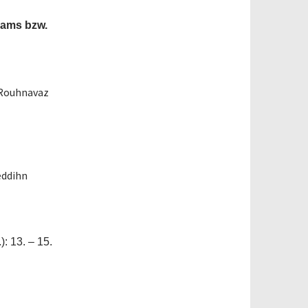
eams bzw.
a Rouhnavaz
eddihn
): 13. – 15.