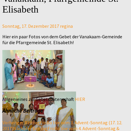
Elisabeth
Sonntag, 17. Dezember 2017
regina
Hier ein paar Fotos von dem Gebet der Vanakaam-Gemeinde
für die Pfarrgemeinde St. Elisabeth!
Allgemeines zur Gebetspatenschaft
HIER
Ähnliche Beiträge
Beitragsnavigation
Vorheriger Beitrag
FroBo live vom 3. Advent-Sonntag (17. 12.
2017)
Nächster Beitrag
FroBo live vom 4. Advent-Sonntag &