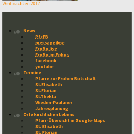
Weihnachten 2017
News
PfzFB
message4me
FroBo live
FroBo im Fokus
facebook
youtube
Termine
Pfarre zur Frohen Botschaft
St.Elisabeth
St.Florian
St.Thekla
Wieden-Paulaner
Jahresplanung
Orte kirchlichen Lebens
Pfarr-Übersicht in Google-Maps
St. Elisabeth
St. Florian