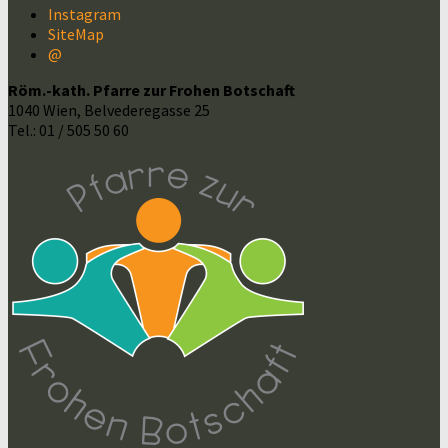
Instagram
SiteMap
@
Röm.-kath. Pfarre zur Frohen Botschaft
1040 Wien, Belvederegasse 25
Tel.: 01 / 505 50 60