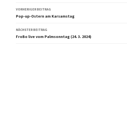
Beitragsnavigation
VORHERIGER BEITRAG
Pop-up-Ostern am Karsamstag
NÄCHSTER BEITRAG
FroBo live vom Palmsonntag (24. 3. 2024)