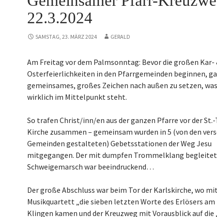
Gemeinsamer Pfarr-Kreuzw
22.3.2024
SAMSTAG, 23. MÄRZ 2024
GERALD
Am Freitag vor dem Palmsonntag: Bevor die großen Kar-
Osterfeierlichkeiten in den Pfarrgemeinden beginnen, gal
gemeinsames, großes Zeichen nach außen zu setzen, was
wirklich im Mittelpunkt steht.
So trafen Christ/inn/en aus der ganzen Pfarre vor der St.
Kirche zusammen – gemeinsam wurden in 5 (von den ver
Gemeinden gestalteten) Gebetsstationen der Weg Jesu
mitgegangen. Der mit dumpfen Trommelklang begleite
Schweigemarsch war beeindruckend…
Der große Abschluss war beim Tor der Karlskirche, wo mi
Musikquartett „die sieben letzten Worte des Erlösers a
Klingen kamen und der Kreuzweg mit Vorausblick auf die 