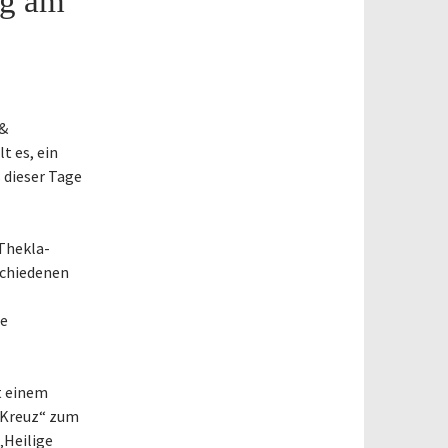
eg am
 &
t es, ein
 dieser Tage
-Thekla-
schiedenen
te
t einem
m Kreuz“ zum
„Heilige