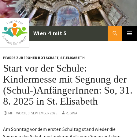
Zum
Inhalt
springen
Suchen
PRIMÄR
MENÜ
PFARRE ZUR FROHEN BOTSCHAFT
,
ST.ELISABETH
Start vor der Schule:
Kindermesse mit Segnung der
(Schul-)AnfängerInnen: So, 31.
8. 2025 in St. Elisabeth
MITTWOCH, 3. SEPTEMBER 2025
REGINA
Am Sonntag vor dem ersten Schultag stand wieder die
Segnung der Schul- und anderer Anfänger/innen auf dem