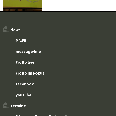
News
PfzFB
message4me
FroBo live
FroBo im Fokus
facebook
youtube
Termine