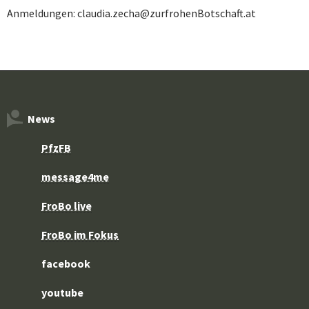
Anmeldungen: claudia.zecha@zurfrohenBotschaft.at
News
PfzFB
message4me
FroBo live
FroBo im Fokus
facebook
youtube