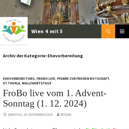
Zum
Inhalt
springen
Suchen
PRIMÄR
MENÜ
Archiv der Kategorie: Ehevorbereitung
EHEVORBEREITUNG
,
FROBO LIVE
,
PFARRE ZUR FROHEN BOTSCHAFT
,
ST.THEKLA
,
WALLFAHRTSTAGE
FroBo live vom 1. Advent-
Sonntag (1. 12. 2024)
SAMSTAG, 30. NOVEMBER 2024
REGINA