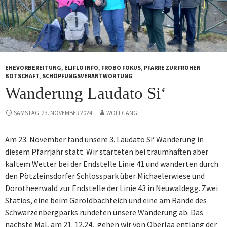
EHEVORBEREITUNG
,
ELIFLO INFO
,
FROBO FOKUS
,
PFARRE ZUR FROHEN
BOTSCHAFT
,
SCHÖPFUNGSVERANTWORTUNG
Wanderung Laudato Si‘
SAMSTAG, 23. NOVEMBER 2024
WOLFGANG
Am 23. November fand unsere 3. Laudato Si‘ Wanderung in
diesem Pfarrjahr statt. Wir starteten bei traumhaften aber
kaltem Wetter bei der Endstelle Linie 41 und wanderten durch
den Pötzleinsdorfer Schlosspark über Michaelerwiese und
Dorotheerwald zur Endstelle der Linie 43 in Neuwaldegg. Zwei
Statios, eine beim Geroldbachteich und eine am Rande des
Schwarzenbergparks rundeten unsere Wanderung ab. Das
nächste Mal, am 21. 12.24, gehen wir von Oberlaa entlang der