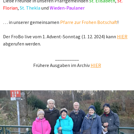
Liebe Freunde in unseren Pfarrgemeinden
St. Elisabeth
,
St.
Florian
,
St. Thekla
und
Wieden-Paulaner
… in unserer gemeinsamen
Pfarre zur Frohen Botschaft
!
Der FroBo live vom 1. Advent-Sonntag (1. 12. 2024) kann
HIER
abgerufen werden.
__________
Frühere Ausgaben im Archiv
HIER