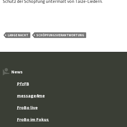
Schutz der Schöpfung untermalt von Taize-Liedern.
LANGE NACHT
SCHÖPFUNGSVERANTWORTUNG
News
PfzFB
message4me
FroBo live
FroBo im Fokus