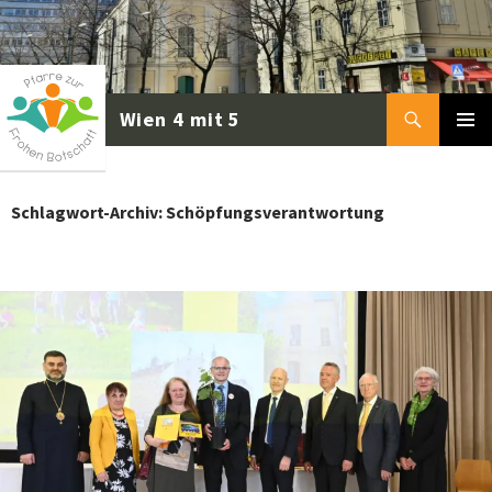
Zum
Inhalt
springen
Suchen
PRIMÄR
MENÜ
Schlagwort-Archiv: Schöpfungsverantwortung