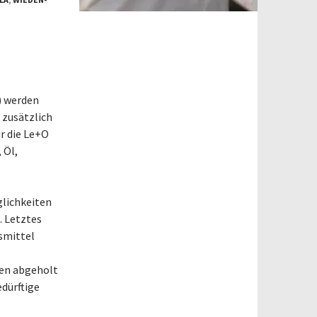
) werden
 zusätzlich
r die Le+O
 Öl,
glichkeiten
. Letztes
smittel
ien abgeholt
dürftige