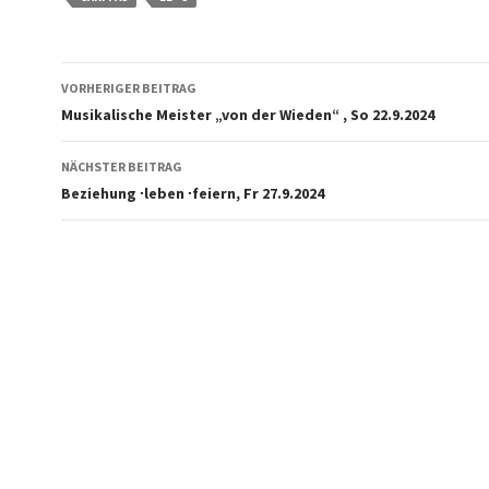
Beitragsnavigation
VORHERIGER BEITRAG
Musikalische Meister „von der Wieden“ , So 22.9.2024
NÄCHSTER BEITRAG
Beziehung ∙leben ∙feiern, Fr 27.9.2024