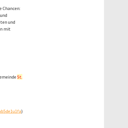
he Chancen:
 und
eten und
n mit
gemeinde
St.
ab5de1u1fa
)