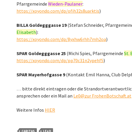
Pfarrgemeinde
Wieden-Paulaner
:
https://xoyondo.com/dp/ofih32s8uarktis
)
BILLA Goldegggasse 19
(Stefan Schneider, Pfarrgemei
Elisabeth
):
https://xoyondo.com/dp/8yxhw6rhh7mh2oa
)
SPAR Goldegggasse 25
(Michi Spies, Pfarrgemeinde
St. 
https://xoyondo.com/dp/pp70c31n2ypehf5
)
SPAR Mayerhofgasse 9
(Kontakt Emil Hanna, Club Delp
… bitte direkt eintragen oder die Strandortverantwortli
ansprechen oder ein Mail an
Le0@zur FrohenBotschaft.at
Weitere Infos
HIER
CARITAS
LE+O