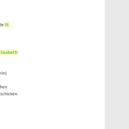
nde
St.
Elisabeth
:
hin)
chen
schicken.