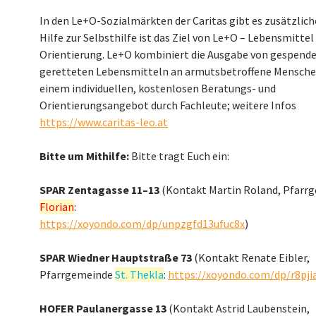
In den Le+O-Sozialmärkten der Caritas gibt es zusätzlic
Hilfe zur Selbsthilfe ist das Ziel von Le+O – Lebensmittel
Orientierung. Le+O kombiniert die Ausgabe von gespend
geretteten Lebensmitteln an armutsbetroffene Mensche
einem individuellen, kostenlosen Beratungs- und
Orientierungsangebot durch Fachleute; weitere Infos
https://www.caritas-leo.at
Bitte um Mithilfe:
Bitte tragt Euch ein:
SPAR Zentagasse 11–13
(Kontakt Martin Roland, Pfarr
Florian
:
https://xoyondo.com/dp/unpzgfd13ufuc8x
)
SPAR Wiedner Hauptstraße 73
(Kontakt Renate Eibler,
Pfarrgemeinde
St. Thekla
:
https://xoyondo.com/dp/r8pji
HOFER Paulanergasse 13
(Kontakt Astrid Laubenstein,