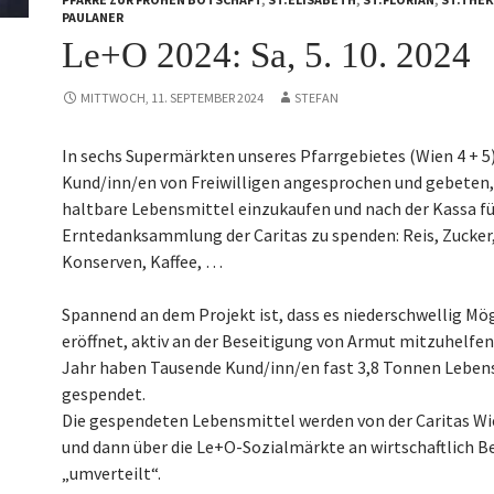
PAULANER
Le+O 2024: Sa, 5. 10. 2024
MITTWOCH, 11. SEPTEMBER 2024
STEFAN
In sechs Supermärkten unseres Pfarrgebietes (Wien 4 + 5
Kund/inn/en von Freiwilligen angesprochen und gebeten,
haltbare Lebensmittel einzukaufen und nach der Kassa fü
Erntedanksammlung der Caritas zu spenden: Reis, Zucker,
Konserven, Kaffee, …
Spannend an dem Projekt ist, dass es niederschwellig Mö
eröffnet, aktiv an der Beseitigung von Armut mitzuhelfen
Jahr haben Tausende Kund/inn/en fast 3,8 Tonnen Leben
gespendet.
Die gespendeten Lebensmittel werden von der Caritas W
und dann über die Le+O-Sozialmärkte an wirtschaftlich Be
„umverteilt“.