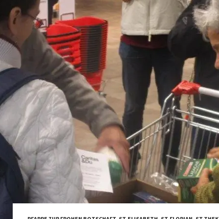
PFARRE ZUR FROHEN BOTSCHAFT
,
ST.ELISABETH
,
ST.FLORIAN
,
ST.THEK