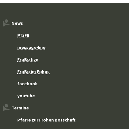
News
PfzFB
message4me
FroBo live
FroBo im Fokus
facebook
youtube
Termine
Pfarre zur Frohen Botschaft