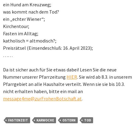
ein Hund am Kreuzweg;
was kommt nach dem Tod?
ein „echter Wiener“;
Kirchentour;
Fasten im Alltag;
katholisch = altmodisch?;
Preisrätsel (Einsendeschluß: 16. April 2023);
……
Da ist sicher auch für Sie etwas dabei! Lesen Sie die neue
Nummer unserer Pfarrzeitung
HIER
. Sie wird ab 8.3. in unserem
Pfarrgebiet an alle Haushalte verteilt. Wenn sie sie bis 10.3.
nicht erhalten haben, bitte ein mail an
message4me@zurFrohenBotschaft.at
.
FASTENZEIT
KARWOCHE
OSTERN
TOD