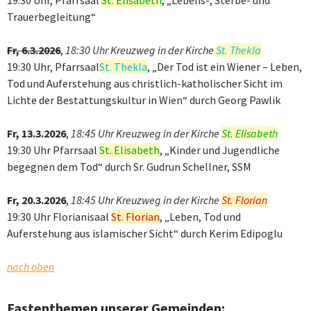
19:30 Uhr, Pfarrsaal
St. Elisabeth
, „Lebens-, Sterbe- und
Trauerbegleitung“
Fr, 6.3.2026
,
18:30 Uhr Kreuzweg in der Kirche
St. Thekla
19:30 Uhr, Pfarrsaal
St. Thekla
, „Der Tod ist ein Wiener – Leben,
Tod und Auferstehung aus christlich-katholischer Sicht im
Lichte der Bestattungskultur in Wien“ durch Georg Pawlik
Fr, 13.3.2026
,
18:45 Uhr Kreuzweg in der Kirche
St. Elisabeth
19:30 Uhr Pfarrsaal
St. Elisabeth
, „Kinder und Jugendliche
begegnen dem Tod“ durch Sr. Gudrun Schellner, SSM
Fr, 20.3.2026
,
18:45 Uhr Kreuzweg in der Kirche
St. Florian
19:30 Uhr Florianisaal
St. Florian
, „Leben, Tod und
Auferstehung aus islamischer Sicht“ durch Kerim Edipoglu
nach oben
Fastenthemen unserer Gemeinden: