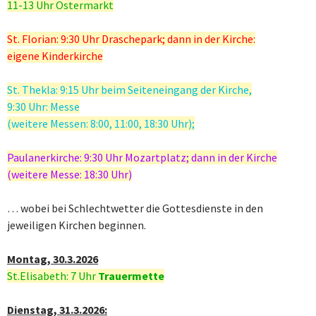
11-13 Uhr Ostermarkt
St. Florian: 9:30 Uhr Draschepark; dann in der Kirche:
eigene Kinderkirche
St. Thekla: 9:15 Uhr beim Seiteneingang der Kirche,
9:30 Uhr: Messe
(weitere Messen: 8:00, 11:00, 18:30 Uhr);
Paulanerkirche: 9:30 Uhr Mozartplatz; dann in der Kirche
(weitere Messe: 18:30 Uhr)
… wobei bei Schlechtwetter die Gottesdienste in den
jeweiligen Kirchen beginnen.
Montag, 30.3.2026
St.Elisabeth: 7 Uhr
Trauermette
Dienstag, 31.3.2026: