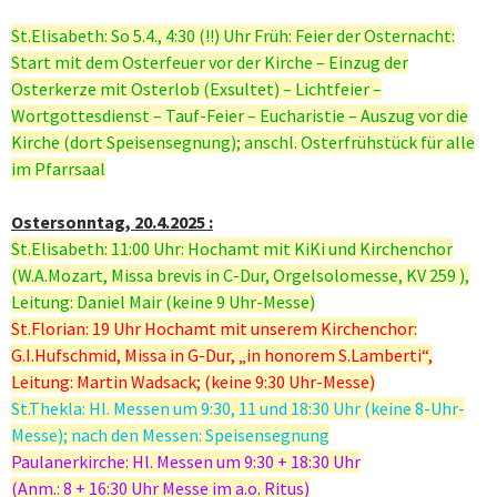
St.Elisabeth: So 5.4., 4:30 (!!) Uhr Früh: Feier der Osternacht:
Start mit dem Osterfeuer vor der Kirche – Einzug der
Osterkerze mit Osterlob (Exsultet) – Lichtfeier –
Wortgottesdienst – Tauf-Feier – Eucharistie – Auszug vor die
Kirche (dort Speisensegnung); anschl. Osterfrühstück für alle
im Pfarrsaal
Ostersonntag, 20.4.2025 :
St.Elisabeth: 11:00 Uhr: Hochamt mit KiKi und Kirchenchor
(W.A.Mozart, Missa brevis in C-Dur, Orgelsolomesse, KV 259 ),
Leitung: Daniel Mair (keine 9 Uhr-Messe)
St.Florian: 19 Uhr Hochamt mit unserem Kirchenchor:
G.I.Hufschmid, Missa in G-Dur, „in honorem S.Lamberti“,
Leitung: Martin Wadsack; (keine 9:30 Uhr-Messe)
St.Thekla: Hl. Messen um 9:30, 11 und 18:30 Uhr (keine 8-Uhr-
Messe); nach den Messen: Speisensegnung
Paulanerkirche: Hl. Messen um 9:30 + 18:30 Uhr
(Anm.: 8 + 16:30 Uhr Messe im a.o. Ritus)