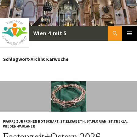
Zum
Inhalt
springen
Suchen
PRIMÄR
MENÜ
Schlagwort-Archiv: Karwoche
PFARRE ZUR FROHEN BOTSCHAFT
,
ST.ELISABETH
,
ST.FLORIAN
,
ST.THEKLA
,
WIEDEN-PAULANER
Fastenzeit+Ostern 2026