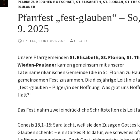
PFARRE ZUR FROHEN BOTSCHAFT
,
ST.ELISABETH
,
ST.FLORIAN
,
ST.THEK
PAULANER
Pfarrfest „fest-glauben“ – So,
9. 2025
FREITAG, 3. OKTOBER 2025
GERALD
Unsere Pfarrgemeinden
St. Elisabeth
,
St. Florian
,
St. T
Wieden-Paulaner
kamen gemeinsam mit unserer
Lateinamerikanischen Gemeinde (die in St. Florian zu Hau
gemeinsamen Fest zusammen. Die diesjährige Leitlinie la
„fest-glauben – Pilger/in der Hoffnung: Was gibt uns Hof
Halt?“
Das Fest nahm zwei eindrückliche Schriftstellen als Leitf
Genesis 18,1–15: Sara lacht, weil sie den Zusagen Gottes 
Glauben schenkt – ein starkes Bild dafür, wie schwer es oft 
Hoffnung anzunehmen. Doch Gott widerspricht leise und