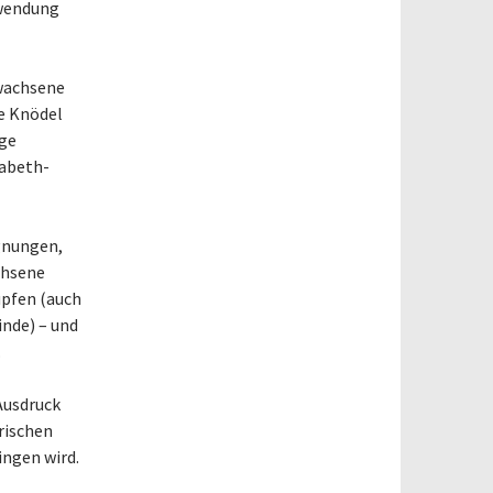
uwendung
rwachsene
e Knödel
nge
sabeth-
gnungen,
chsene
üpfen (auch
nde) – und
.
Ausdruck
rischen
ingen wird.