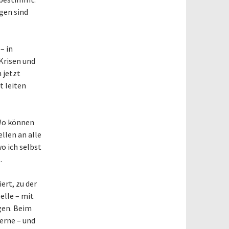
gen sind
– in
 Krisen und
 jetzt
t leiten
 „Wo können
llen an alle
o ich selbst
.
ert, zu der
elle – mit
gen. Beim
terne – und