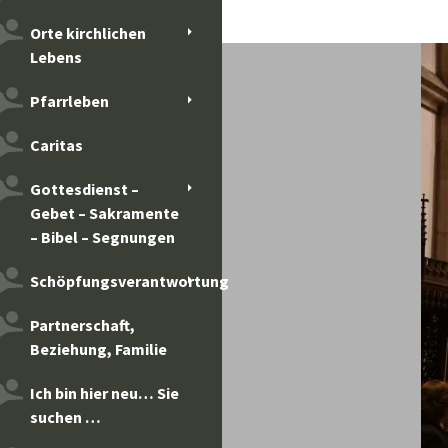
Orte kirchlichen
Lebens
Pfarrleben
Caritas
Gottesdienst –
Gebet – Sakramente
– Bibel – Segnungen
Schöpfungsverantwortung
Partnerschaft,
Beziehung, Familie
Ich bin hier neu… Sie
suchen …