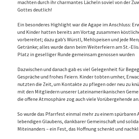
machten durch ihr charmantes Lächeln soviel von der Z
Gottes deutlich!
Ein besonderes Highlight war die Agape im Anschluss: E
und Kinder hatten bereits am Vortag zusammen köstlich
vorbereitet; dazu gab’s Würstl, Mehlspeisen und jede Me
Getränke; alles wurde dann beim Weiterfeiern am St.-Eli
Platz in geselliger Runde gemeinsam genossen wurden
Dazwischen und danach gab es viel Gelegenheit für Bege
Gespräche und frohes Feiern. Kinder tobten umher, Erwa
nutzten die Zeit, um Kontakte zu pflegen oder neu zu kn
mit den Mitgliedern unserer Lateinamerikanischen Gemei
die offene Atmosphäre zog auch viele Vorübergehende an
So wurde das Pfarrfest einmal mehr zu einem spürbaren 
lebendigen Glaubens, dankbarer Gemeinschaft und solida
Miteinanders – ein Fest, das Hoffnung schenkt und nachkl