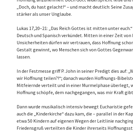
„Doch, du hast gelacht!“ – und macht deutlich: Seine Zusa
stärker als unser Unglaube.
Lukas 17,20–21: „Das Reich Gottes ist mitten unter euch.“ 
Deutsch und Spanisch verkündet. Mitten in einer Zeit von
Unsicherheiten dürfen wir vertrauen, dass Hoffnung schon
Gestalt gewinnt, wo Menschen sich von Gottes Gegenwar
lassen.
In der Festmesse griff P. John in seiner Predigt dies auf:
wir Hoffnung teilen?!“; danach wurden Hoffnungs-Bibelste
Mitfeiernde verteilt und in einer Murmelphase überlegt, w
Hoffnung schöpfe, dem nachgegangen, was mir Kraft gibt
Dann wurde musikalisch intensiv bewegt Eucharistie gefei
auch die „Kinderkirche“ dazu kam, die – parallel in der Kap
etwa 50 Kindern auf eigenen Wegen der Leitlinie nachgin
Friedensgruß verteilten die Kinder ihrerseits Hoffnungss