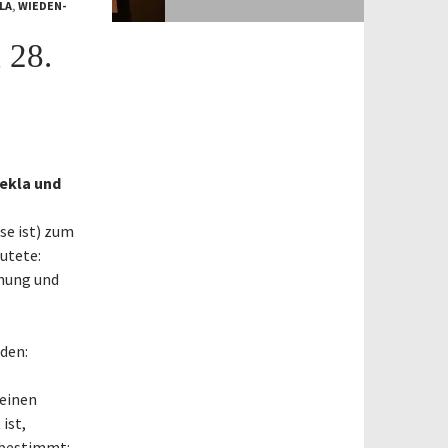
LA
,
WIEDEN-
 28.
hekla
und
se ist) zum
utete:
fnung und
aden:
keinen
ist,
 bestimmt: