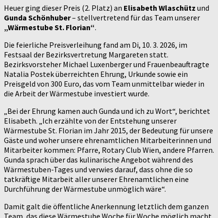
Heuer ging dieser Preis (2. Platz) an
Elisabeth Wlaschütz
und
Gunda Schönhuber
– stellvertretend für das Team unserer
„Wärmestube St. Florian“
.
Die feierliche Preisverleihung fand am Di, 10. 3. 2026, im
Festsaal der Bezirksvertretung Margareten statt.
Bezirksvorsteher Michael Luxenberger und Frauenbeauftragte
Natalia Postek überreichten Ehrung, Urkunde sowie ein
Preisgeld von 300 Euro, das vom Team unmittelbar wieder in
die Arbeit der Wärmestube investiert wurde.
„Bei der Ehrung kamen auch Gunda und ich zu Wort“, berichtet
Elisabeth. „Ich erzählte von der Entstehung unserer
Wärmestube St. Florian im Jahr 2015, der Bedeutung für unsere
Gäste und woher unsere ehrenamtlichen Mitarbeiterinnen und
Mitarbeiter kommen: Pfarre, Rotary Club Wien, andere Pfarren.
Gunda sprach über das kulinarische Angebot während des
Wärmestuben-Tages und verwies darauf, dass ohne die so
tatkräftige Mitarbeit aller unserer Ehrenamtlichen eine
Durchführung der Wärmestube unmöglich wäre“.
Damit galt die öffentliche Anerkennung letztlich dem ganzen
Team, das diese Wärmestube Woche für Woche möglich macht.