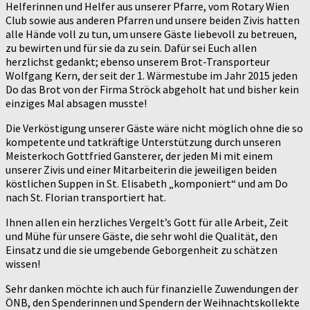
Helferinnen und Helfer aus unserer Pfarre, vom Rotary Wien
Club sowie aus anderen Pfarren und unsere beiden Zivis hatten
alle Hände voll zu tun, um unsere Gäste liebevoll zu betreuen,
zu bewirten und für sie da zu sein. Dafür sei Euch allen
herzlichst gedankt; ebenso unserem Brot-Transporteur
Wolfgang Kern, der seit der 1. Wärmestube im Jahr 2015 jeden
Do das Brot von der Firma Ströck abgeholt hat und bisher kein
einziges Mal absagen musste!
Die Verköstigung unserer Gäste wäre nicht möglich ohne die so
kompetente und tatkräftige Unterstützung durch unseren
Meisterkoch Gottfried Gansterer, der jeden Mi mit einem
unserer Zivis und einer Mitarbeiterin die jeweiligen beiden
köstlichen Suppen in St. Elisabeth „komponiert“ und am Do
nach St. Florian transportiert hat.
Ihnen allen ein herzliches Vergelt’s Gott für alle Arbeit, Zeit
und Mühe für unsere Gäste, die sehr wohl die Qualität, den
Einsatz und die sie umgebende Geborgenheit zu schätzen
wissen!
Sehr danken möchte ich auch für finanzielle Zuwendungen der
ÖNB, den Spenderinnen und Spendern der Weihnachtskollekte