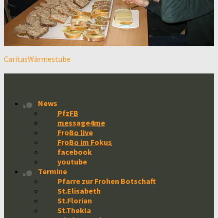
Caritas
Wärmestube
News
PfzFB
message4me
FroBo live
FroBo im Fokus
facebook
youtube
Termine
Pfarre zur Frohen Botschaft
St.Elisabeth
St.Florian
St.Thekla