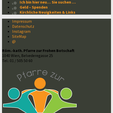
Ich bin hier neu… Sie suchen …
Geld – Spenden
Kirchliche Neuigkeiten & Links
Impressum
Datenschutz
Instagram
SiteMap
@
Röm.-kath. Pfarre zur Frohen Botschaft
1040 Wien, Belvederegasse 25
Tel.: 01 / 505 50 60