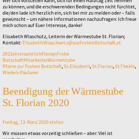
Wer sich vorstellen kann, sich für einen Halbtag Zeit nehmen
zu können, und die erschwerenden Bedingungen nicht fürchtet,
die/den lade ich herzlich ein, sich bei mir zu melden oder – falls
gewünscht – um nähere Informationen nachzufragen: Ich freue
mich schon auf Euer Interesse, danke!
Elisabeth Wlaschütz, Leiterin der Wärmestube St. Florian;
Kontakt:
Elisabeth.Wlaschuetz@zurFrohenBotschaft.at
2021
ehrenamtlich
Florian
Frohe
Botschaft
Mitarbeiter
Wärmestube
Pfarre zur Frohen Botschaft
,
St.Elisabeth
,
St.Florian
,
St.Thekla
,
Wieden-Paulaner
Beendigung der Wärmestube
St. Florian 2020
Freitag, 13. März 2020
stefan
Wir müssen etwas vorzeitig schließen – aber: Viel ist