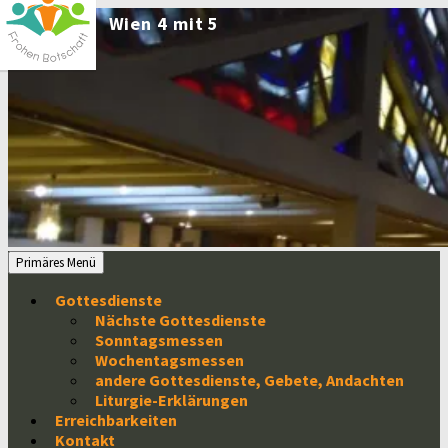
Zum
Inhalt
springen
Suchen
Primäres Menü
Gottesdienste
Nächste Gottesdienste
Sonntagsmessen
Wochentagsmessen
andere Gottesdienste, Gebete, Andachten
Liturgie-Erklärungen
Erreichbarkeiten
Kontakt