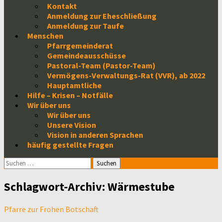
Kontakt
Anmeldung zur Eheschließung
Anmeldung zur Taufe
Menschen
Pfarrgemeinderat
Gemeindeausschüsse
Pastoral-Team (Pastor-Team)
Vermögens-Verwaltungs-Rat (VVR), ab 2022
Hauptamtliche
Hilfe – Krisen – Notfälle
Wir über uns
Wir über uns
Unsere Vision
Vision in anderen Sprachen
häufig gestellte Fragen
Suchen
nach:
Schlagwort-Archiv: Wärmestube
Pfarre zur Frohen Botschaft